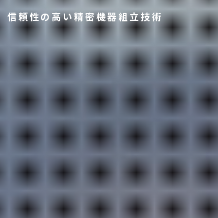
信
頼
性
の
高
い
精
密
機
器
組
立
技
術