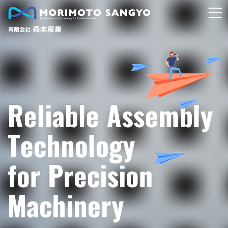
R
e
l
i
a
b
l
e
A
s
s
e
m
b
l
y
T
e
c
h
n
o
l
o
g
y
f
o
r
P
r
e
c
i
s
i
o
n
M
a
c
h
i
n
e
r
y